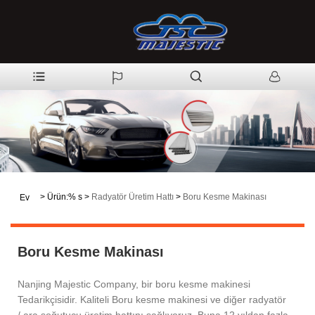
>
Ürün:% s
>
Radyatör Üretim Hattı
>
Boru Kesme Makinası
Ev
Boru Kesme Makinası
Nanjing Majestic Company, bir boru kesme makinesi
Tedarikçisidir. Kaliteli Boru kesme makinesi ve diğer radyatör
/ ara soğutucu üretim hattını sağlıyoruz. Buna 12 yıldan fazla