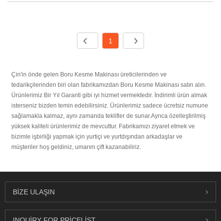
1
Çin'in önde gelen Boru Kesme Makinası üreticilerinden ve
tedarikçilerinden biri olan fabrikamızdan Boru Kesme Makinası satın alın.
Ürünlerimiz Bir Yıl Garanti gibi iyi hizmet vermektedir. İndirimli ürün almak
isterseniz bizden temin edebilirsiniz. Ürünlerimiz sadece ücretsiz numune
sağlamakla kalmaz, aynı zamanda teklifler de sunar.Ayrıca özelleştirilmiş
yüksek kaliteli ürünlerimiz de mevcuttur. Fabrikamızı ziyaret etmek ve
bizimle işbirliği yapmak için yurtiçi ve yurtdışından arkadaşlar ve
müşteriler hoş geldiniz, umarım çift kazanabiliriz.
BIZE ULAŞIN
INQUIRY FOR PRICELIST