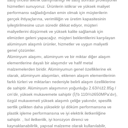
hizmetleri sunuyoruz. Ürünlerin istikrar ve yüksek maliyet
performansı sağladığından emin olmak için müşterilerin
gerçek ihtiyaçlarına, verimliliğin ve üretim kapasitesinin
iyileştirilmesine uzun süredir dikkat ediyor, müşteri
maliyetlerini düşürmek ve yüksek kalite sağlamak için
elimizden geleni yapacağız. müşteri beklentilerini karşılayan
alüminyum alaşımlı ürünler, hizmetler ve uygun maliyetli
genel çözümler.
Alüminyum alaşımı, alüminyum ve bir miktar diğer alaşım
elementlerine dayalı bir alaşımdır ve hafif metal
malzemelerden biridir. Alüminyumun genel özelliklerine ek
olarak, alüminyum alaşımları, eklenen alaşım elementlerinin
farklı türleri ve miktarları nedeniyle belirli alaşım özelliklerine
de sahiptir. Alüminyum alaşımının yoğunluğu 2.63ï½ž2.85g /
cm'dir, yüksek mukavemete sahiptir (Ïƒb 110ï½ž650MPa'dır),
özgül mukavemeti yüksek alaşımlı çeliğe yakındır, spesifik
sertlik çelikten daha yüksektir iyi döküm performansına ve
plastik işleme performansına ve iyi elektrik iletkenliğine
sahiptir. , Isıl iletkenlik, iyi korozyon direnci ve
kaynaklanabilirlik, yapısal malzeme olarak kullanılabilir,