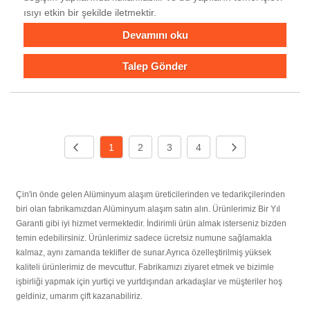
ısıyı etkin bir şekilde iletmektir.
Devamını oku
Talep Gönder
1
2
3
4
Çin'in önde gelen Alüminyum alaşım üreticilerinden ve tedarikçilerinden
biri olan fabrikamızdan Alüminyum alaşım satın alın. Ürünlerimiz Bir Yıl
Garanti gibi iyi hizmet vermektedir. İndirimli ürün almak isterseniz bizden
temin edebilirsiniz. Ürünlerimiz sadece ücretsiz numune sağlamakla
kalmaz, aynı zamanda teklifler de sunar.Ayrıca özelleştirilmiş yüksek
kaliteli ürünlerimiz de mevcuttur. Fabrikamızı ziyaret etmek ve bizimle
işbirliği yapmak için yurtiçi ve yurtdışından arkadaşlar ve müşteriler hoş
geldiniz, umarım çift kazanabiliriz.