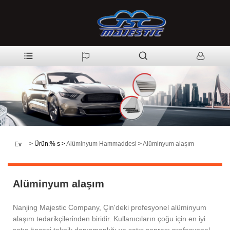
>
Ürün:% s
>
Alüminyum Hammaddesi
>
Alüminyum alaşım
Ev
Alüminyum alaşım
Nanjing Majestic Company, Çin'deki profesyonel alüminyum
alaşım tedarikçilerinden biridir. Kullanıcıların çoğu için en iyi
satış öncesi teknik danışmanlığı ve satış sonrası profesyonel